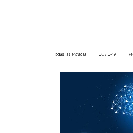
Todas las entradas
COVID-19
Re
Deportes
Atlántico
La Guaj
Córdoba
Bloggeros
Herma
Carnaval
Educación
BID