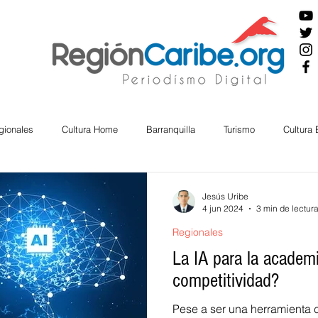
gionales
Cultura Home
Barranquilla
Turismo
Cultura
ira
Cesar
English
San Andres
Bolívar
Sucre
Jesús Uribe
4 jun 2024
3 min de lectur
Regionales
nos Mayores
Economía
RAP CARIBE
Política
Docu
La IA para la academi
competitividad?
BIENESTAR
AMBIENTAL
AFRO
Pese a ser una herramienta