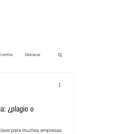
 Eventos
Destacar
Magdalena
a
mentos
Día 10/10 2017
a: ¿plagio o
 clave para muchas empresas