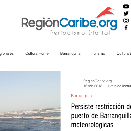
gionales
Cultura Home
Barranquilla
Turismo
Cultura
ira
Cesar
English
San Andres
Bolívar
Sucre
RegiónCaribe.org
16 feb 2018
1 min de lectu
Barranquilla
nos Mayores
Economía
RAP CARIBE
Política
Docu
Persiste restricción d
puerto de Barranquill
meteorológicas
BIENESTAR
AMBIENTAL
AFRO