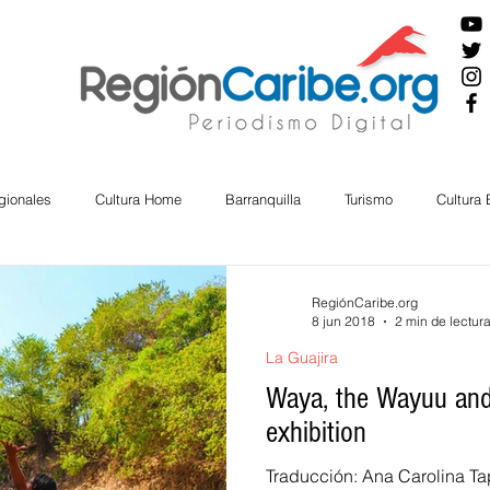
gionales
Cultura Home
Barranquilla
Turismo
Cultura
ira
Cesar
English
San Andres
Bolívar
Sucre
RegiónCaribe.org
8 jun 2018
2 min de lectur
La Guajira
nos Mayores
Economía
RAP CARIBE
Política
Docu
Waya, the Wayuu and
exhibition
BIENESTAR
AMBIENTAL
AFRO
Traducción: Ana Carolina Ta