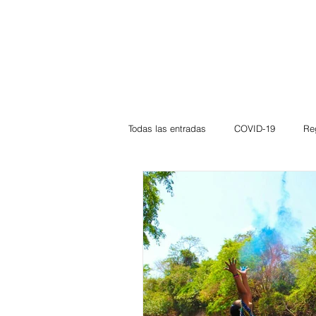
Todas las entradas
COVID-19
Re
Deportes
Atlántico
La Guaj
Córdoba
Bloggeros
Herma
Carnaval
Educación
BID