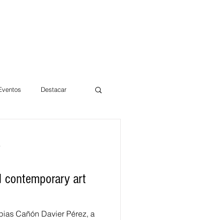
 Eventos
Destacar
Magdalena
a
mentos
Día 10/10 2017
 contemporary art
pias Cañón Davier Pérez, a