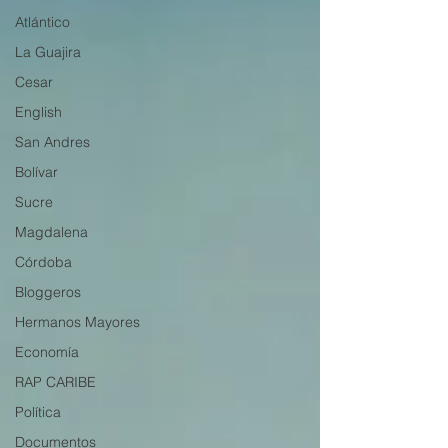
Atlántico
La Guajira
Cesar
English
San Andres
Bolívar
Sucre
Magdalena
Córdoba
Bloggeros
Hermanos Mayores
Economía
RAP CARIBE
Política
Documentos