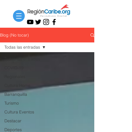
Blog (No tocar)
Todas las entradas
Todas las entradas
COVID-19
Regionales
Cultura Home
Barranquilla
Turismo
Cultura Eventos
Destacar
Deportes