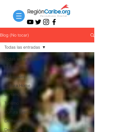
Blog (No tocar)
Todas las entradas
Todas las entradas
COVID-19
Regionales
Cultura Home
Barranquilla
Turismo
Cultura Eventos
Destacar
Deportes