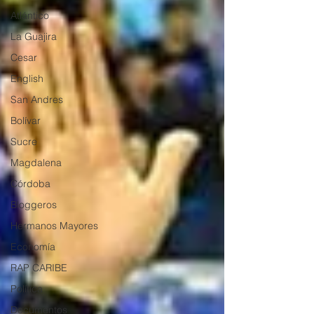
Atlántico
La Guajira
Cesar
English
San Andres
Bolívar
Sucre
Magdalena
Córdoba
Bloggeros
Hermanos Mayores
Economía
RAP CARIBE
Política
Documentos