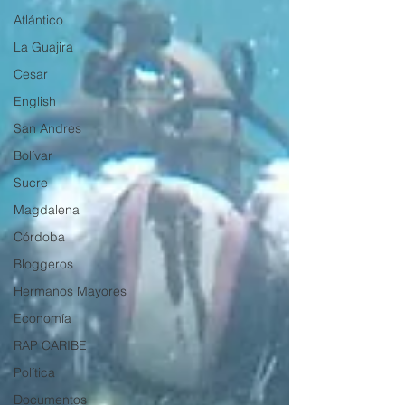
Atlántico
La Guajira
Cesar
English
San Andres
Bolívar
Sucre
Magdalena
Córdoba
Bloggeros
Hermanos Mayores
Economía
RAP CARIBE
Política
Documentos