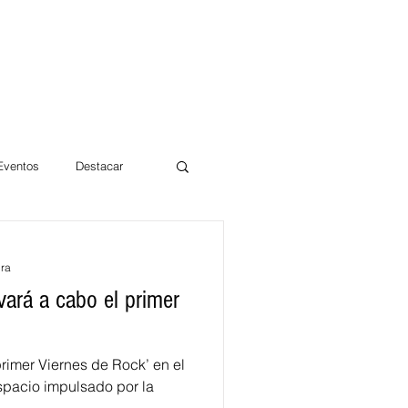
 Eventos
Destacar
Magdalena
ura
evará a cabo el primer
mentos
Día 10/10 2017
primer Viernes de Rock’ en el
pacio impulsado por la