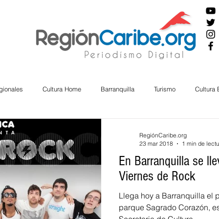
gionales
Cultura Home
Barranquilla
Turismo
Cultura
ira
Cesar
English
San Andres
Bolívar
Sucre
RegiónCaribe.org
23 mar 2018
1 min de lect
En Barranquilla se ll
nos Mayores
Economía
RAP CARIBE
Política
Docu
Viernes de Rock
Llega hoy a Barranquilla el 
BIENESTAR
AMBIENTAL
parque Sagrado Corazón, es
AFRO