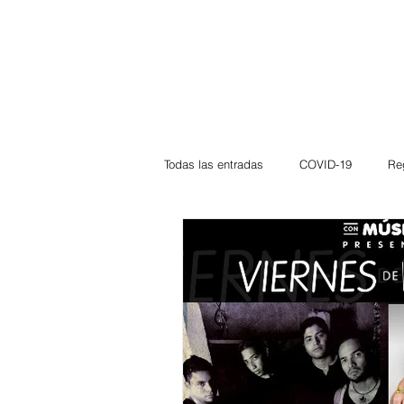
Todas las entradas
COVID-19
Re
Deportes
Atlántico
La Guaj
Córdoba
Bloggeros
Herma
Carnaval
Educación
BID