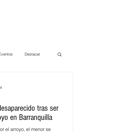
 Eventos
Destacar
Magdalena
ra
mentos
Día 10/10 2017
esaparecido tras ser
oyo en Barranquilla
r el arroyo, el menor se