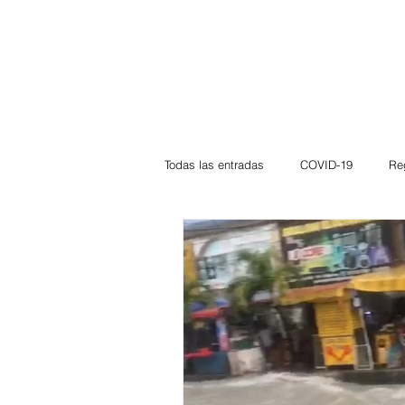
Todas las entradas
COVID-19
Re
Deportes
Atlántico
La Guaj
Córdoba
Bloggeros
Herma
Carnaval
Educación
BID