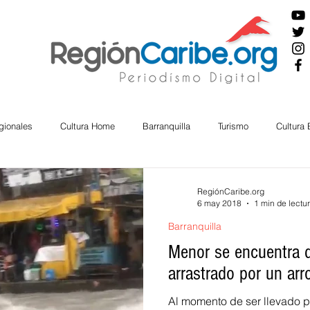
gionales
Cultura Home
Barranquilla
Turismo
Cultura
ira
Cesar
English
San Andres
Bolívar
Sucre
RegiónCaribe.org
6 may 2018
1 min de lectu
Barranquilla
nos Mayores
Economía
RAP CARIBE
Política
Docu
Menor se encuentra d
arrastrado por un arr
BIENESTAR
AMBIENTAL
AFRO
Al momento de ser llevado po