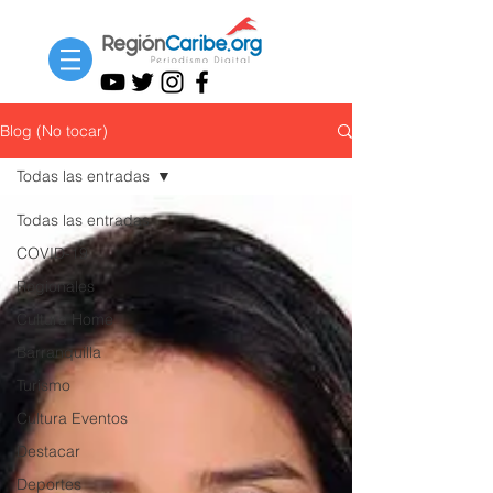
Blog (No tocar)
Todas las entradas
Todas las entradas
COVID-19
Regionales
Cultura Home
Barranquilla
Turismo
Cultura Eventos
Destacar
Deportes