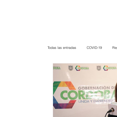
Todas las entradas
COVID-19
Re
Deportes
Atlántico
La Guaj
Córdoba
Bloggeros
Herma
Carnaval
Educación
BID