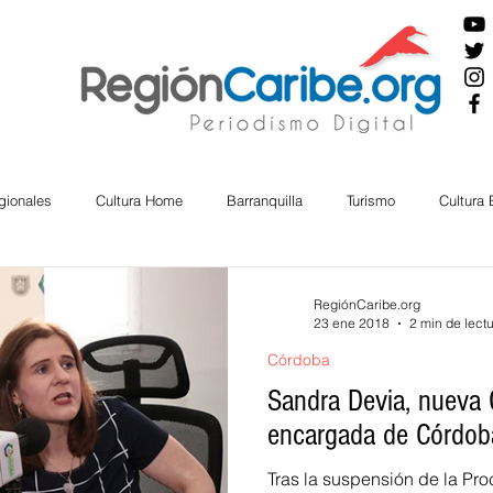
gionales
Cultura Home
Barranquilla
Turismo
Cultura
ira
Cesar
English
San Andres
Bolívar
Sucre
RegiónCaribe.org
23 ene 2018
2 min de lect
Córdoba
nos Mayores
Economía
RAP CARIBE
Política
Docu
Sandra Devia, nueva
encargada de Córdoba
BIENESTAR
AMBIENTAL
AFRO
Tras la suspensión de la Pro