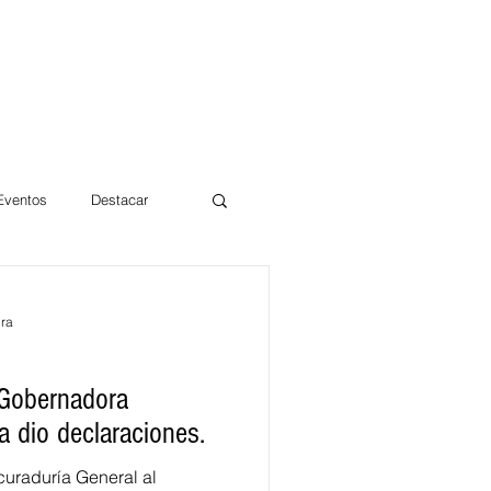
 Eventos
Destacar
Magdalena
ura
mentos
Día 10/10 2017
 Gobernadora
 dio declaraciones.
curaduría General al