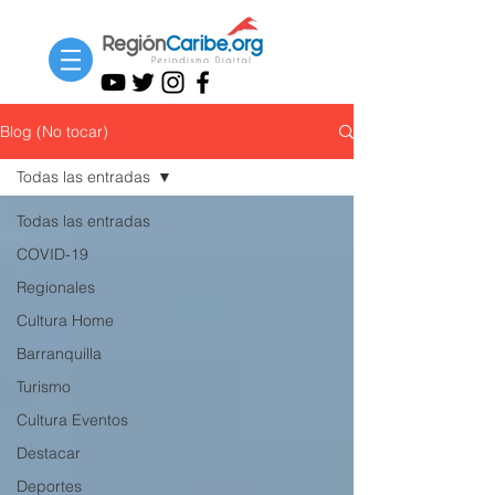
Blog (No tocar)
Todas las entradas
Todas las entradas
COVID-19
Regionales
Cultura Home
Barranquilla
Turismo
Cultura Eventos
Destacar
Deportes