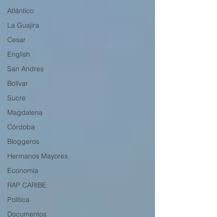
Atlántico
La Guajira
Cesar
English
San Andres
Bolívar
Sucre
Magdalena
Córdoba
Bloggeros
Hermanos Mayores
Economía
RAP CARIBE
Política
Documentos