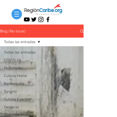
Blog (No tocar)
Todas las entradas
Todas las entradas
COVID-19
Regionales
Cultura Home
Barranquilla
Turismo
Cultura Eventos
Destacar
Deportes