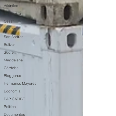
Atlántico
La Guajira
Cesar
English
San Andres
Bolívar
Sucre
Magdalena
Córdoba
Bloggeros
Hermanos Mayores
Economía
RAP CARIBE
Política
Documentos