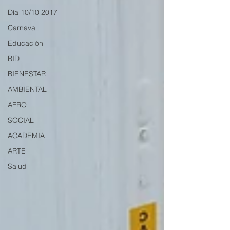
Día 10/10 2017
Carnaval
Educación
BID
BIENESTAR
AMBIENTAL
AFRO
SOCIAL
ACADEMIA
ARTE
Salud