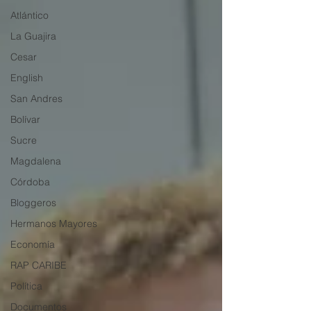
Atlántico
La Guajira
Cesar
English
San Andres
Bolívar
Sucre
Magdalena
Córdoba
Bloggeros
Hermanos Mayores
Economía
RAP CARIBE
Política
Documentos