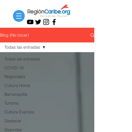
Blog (No tocar)
Todas las entradas
Todas las entradas
COVID-19
Regionales
Cultura Home
Barranquilla
Turismo
Cultura Eventos
Destacar
Deportes