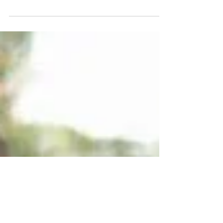
Laura Cepeda, directora de Fundesarrollo
durante la intervención hablando de
nutrición. Cortesía Observatorio de
Educación de Uninorte....