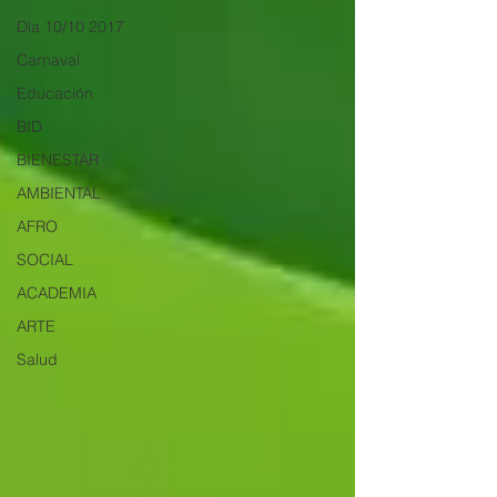
Día 10/10 2017
Carnaval
Educación
BID
BIENESTAR
AMBIENTAL
AFRO
SOCIAL
ACADEMIA
ARTE
Salud