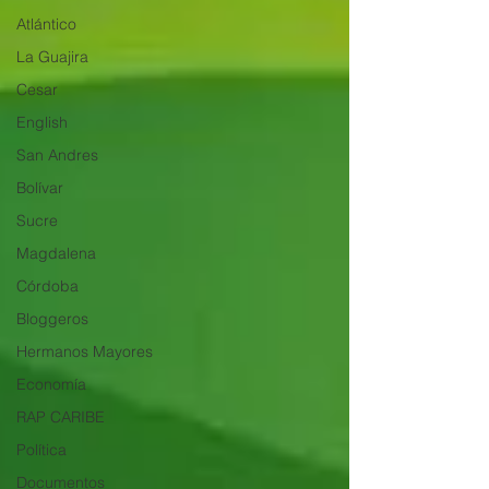
Atlántico
La Guajira
Cesar
English
San Andres
Bolívar
Sucre
Magdalena
Córdoba
Bloggeros
Hermanos Mayores
Economía
RAP CARIBE
Política
Documentos