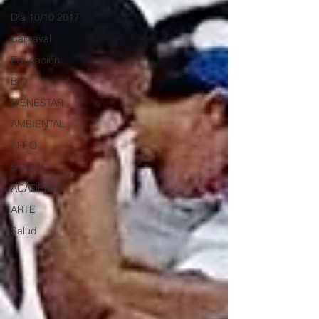
Día 10/10 2017
Carnaval
Educación
BID
BIENESTAR
AMBIENTAL
AFRO
SOCIAL
ACADEMIA
ARTE
Salud